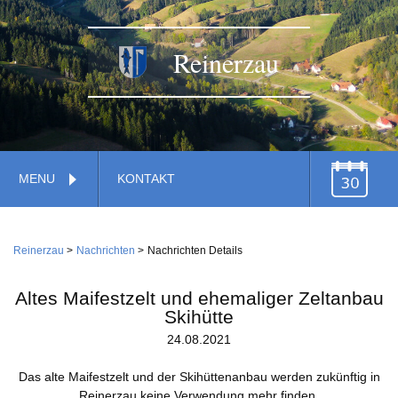
Reinerzau
Navigation
MENU
KONTAKT
überspringen
TERMINE
Navigation
Home
überspringen
Reinerzau
Nachrichten
Nachrichten Details
Verwaltung
Gemeinde
Altes Maifestzelt und ehemaliger Zeltanbau
Feuerwehr
Skihütte
24.08.2021
Gemeindestiftung
Dienstleistungen
Wirtschaft
Das alte Maifestzelt und der Skihüttenanbau werden zukünftig in
Kirche
Handwerk
Reinerzau keine Verwendung mehr finden.