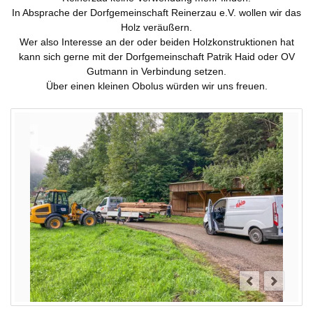
In Absprache der Dorfgemeinschaft Reinerzau e.V. wollen wir das
Landwirtschaft
Gastgeber
Tourismus
Holz veräußern.
Wer also Interesse an der oder beiden Holzkonstruktionen hat
Sehenswürdigkeiten
kann sich gerne mit der Dorfgemeinschaft Patrik Haid oder OV
Gutmann in Verbindung setzen.
Skilift
Über einen kleinen Obolus würden wir uns freuen.
Dorfgemeinschaft
Vereine
Skiclub
Fischergemeinschaft
Termine
Christusbund
Nachrichten