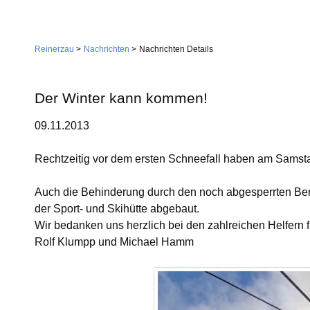
Navigation
Home
überspringen
Reinerzau
Nachrichten
Nachrichten Details
Gemeinde
Verwaltung
Der Winter kann kommen!
Feuerwehr
09.11.2013
Wirtschaft
Gemeindestiftung
Dienstleistungen
Rechtzeitig vor dem ersten Schneefall haben am Samstag
Kirche
Handwerk
Auch die Behinderung durch den noch abgesperrten Bere
Tourismus
Landwirtschaft
Gastgeber
der Sport- und Skihütte abgebaut.
Wir bedanken uns herzlich bei den zahlreichen Helfern fü
Sehenswürdigkeiten
Rolf Klumpp und Michael Hamm
Vereine
Skilift
Dorfgemeinschaft
Skiclub