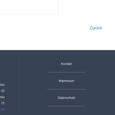
Zurück
Navigation überspringen
Kontakt
Impressum
rzau
e 32
rzau
Datenschutz
6 72
u.de