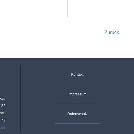
Zurück
Navigation überspringen
Kontakt
Impressum
rzau
e 32
rzau
Datenschutz
6 72
u.de