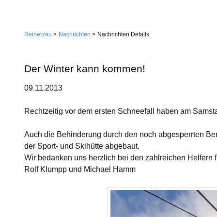
Navigation
Home
überspringen
Reinerzau
Nachrichten
Nachrichten Details
Gemeinde
Verwaltung
Der Winter kann kommen!
Feuerwehr
09.11.2013
Wirtschaft
Gemeindestiftung
Dienstleistungen
Rechtzeitig vor dem ersten Schneefall haben am Samstag
Kirche
Handwerk
Auch die Behinderung durch den noch abgesperrten Bere
Tourismus
Landwirtschaft
Gastgeber
der Sport- und Skihütte abgebaut.
Wir bedanken uns herzlich bei den zahlreichen Helfern fü
Sehenswürdigkeiten
Rolf Klumpp und Michael Hamm
Vereine
Skilift
Dorfgemeinschaft
Skiclub