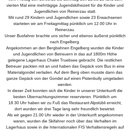
vierten Mal eine mehrtägige Jugendskifreizeit für die Kinder und
Landwirtschaft
Gastgeber
Tourismus
Jugendlichen von Reinerzau statt.
Mit rund 29 Kindern und Jugendlichen sowie 23 Erwachsenen
Sehenswürdigkeiten
starteten wir am Freitagmittag pünktlich um 12.00 Uhr in
Reinerzau.
Skilift
Unser Busfahrer brachte uns sicher und ebenso äußerst pünktlich
Dorfgemeinschaft
Vereine
nach Engelberg.
Angekommen an den Bergbahnen Engelberg wurden die Kinder
Skiclub
und Jugendlichen von Betreuern in das auf 1800m Höhe
gelegene Lagerhaus Chalet Truebsee gebracht. Die restlichen
Fischergemeinschaft
Termine
Betreuer packten mit an und haben das Gepäck vom Bus in eine
Materialgondel verladen. Auf dem Berg oben musste dann das
Christusbund
Nachrichten
ganze Gepäck von der Gondel auf einen Pistenbully umgeladen
werden.
In dieser Zeit konnten sich die Kinder in unserer Unterkunft die
besten Übernachtungszimmer reservieren. Pünktlich um
18.30 Uhr haben wir zu Fuß das Restaurant Alpstübli erreicht,
dort wurden wir drei Tage lang sehr freundlich bewirtet.
Als wir gegen 21.00 Uhr wieder in der Unterkunft angekommen
waren, wurden die Skifahrer noch über das Verhalten im
Lagerhaus sowie in die Internationalen FIS Verhaltensregeln auf