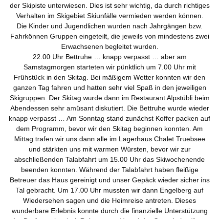
der Skipiste unterwiesen. Dies ist sehr wichtig, da durch richtiges
Verhalten im Skigebiet Skiunfälle vermieden werden können.
Die Kinder und Jugendlichen wurden nach Jahrgängen bzw.
Fahrkönnen Gruppen eingeteilt, die jeweils von mindestens zwei
Erwachsenen begleitet wurden.
22.00 Uhr Bettruhe … knapp verpasst … aber am
Samstagmorgen starteten wir pünktlich um 7.00 Uhr mit
Frühstück in den Skitag. Bei mäßigem Wetter konnten wir den
ganzen Tag fahren und hatten sehr viel Spaß in den jeweiligen
Skigruppen. Der Skitag wurde dann im Restaurant Alpstübli beim
Abendessen sehr amüsant diskutiert. Die Bettruhe wurde wieder
knapp verpasst … Am Sonntag stand zunächst Koffer packen auf
dem Programm, bevor wir den Skitag beginnen konnten. Am
Mittag trafen wir uns dann alle im Lagerhaus Chalet Truebsee
und stärkten uns mit warmen Würsten, bevor wir zur
abschließenden Talabfahrt um 15.00 Uhr das Skiwochenende
beenden konnten. Während der Talabfahrt haben fleißige
Betreuer das Haus gereinigt und unser Gepäck wieder sicher ins
Tal gebracht. Um 17.00 Uhr mussten wir dann Engelberg auf
Wiedersehen sagen und die Heimreise antreten. Dieses
wunderbare Erlebnis konnte durch die finanzielle Unterstützung