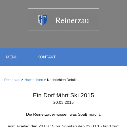
Reinerzau
Navigation
MENU
KONTAKT
überspringen
TERMINE
Navigation
Home
überspringen
Reinerzau
Nachrichten
Nachrichten Details
Verwaltung
Gemeinde
Ein Dorf fährt Ski 2015
Feuerwehr
20.03.2015
Gemeindestiftung
Dienstleistungen
Wirtschaft
Die Reinerzauer wissen was Spaß macht.
Kirche
Handwerk
Vom Freitag den 20.03.15 bis Sonntag den 22.03.15 fand zum