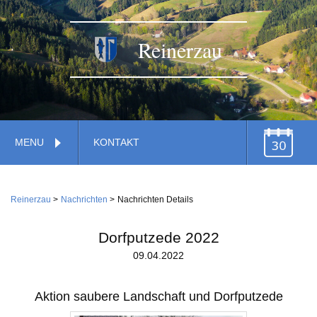
Reinerzau
Navigation
MENU
KONTAKT
überspringen
TERMINE
Navigation
Home
überspringen
Reinerzau
Nachrichten
Nachrichten Details
Verwaltung
Gemeinde
Dorfputzede 2022
Feuerwehr
09.04.2022
Gemeindestiftung
Dienstleistungen
Wirtschaft
Aktion saubere Landschaft und Dorfputzede
Kirche
Handwerk