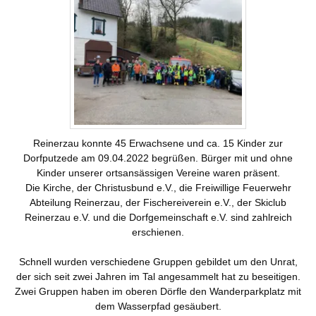
Landwirtschaft
Gastgeber
Tourismus
Sehenswürdigkeiten
Skilift
Dorfgemeinschaft
Vereine
Skiclub
Reinerzau konnte 45 Erwachsene und ca. 15 Kinder zur
Fischergemeinschaft
Termine
Dorfputzede am 09.04.2022 begrüßen. Bürger mit und ohne
Kinder unserer ortsansässigen Vereine waren präsent.
Christusbund
Nachrichten
Die Kirche, der Christusbund e.V., die Freiwillige Feuerwehr
Abteilung Reinerzau, der Fischereiverein e.V., der Skiclub
Reinerzau e.V. und die Dorfgemeinschaft e.V. sind zahlreich
erschienen.
Schnell wurden verschiedene Gruppen gebildet um den Unrat,
der sich seit zwei Jahren im Tal angesammelt hat zu beseitigen.
Zwei Gruppen haben im oberen Dörfle den Wanderparkplatz mit
dem Wasserpfad gesäubert.