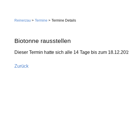
Navigation
Home
überspringen
Reinerzau
Termine
Termine Details
Gemeinde
Verwaltung
Biotonne rausstellen
Feuerwehr
Dieser Termin hatte sich alle 14 Tage bis zum 18.12.201
Wirtschaft
Gemeindestiftung
Dienstleistungen
Zurück
Kirche
Handwerk
Tourismus
Landwirtschaft
Gastgeber
Sehenswürdigkeiten
Vereine
Skilift
Dorfgemeinschaft
Skiclub