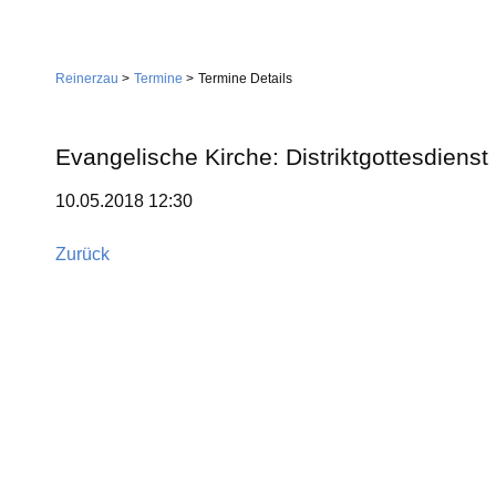
Navigation
Home
überspringen
Reinerzau
Termine
Termine Details
Gemeinde
Verwaltung
Evangelische Kirche: Distriktgottesdienst
Feuerwehr
10.05.2018 12:30
Wirtschaft
Gemeindestiftung
Dienstleistungen
Zurück
Kirche
Handwerk
Tourismus
Landwirtschaft
Gastgeber
Sehenswürdigkeiten
Vereine
Skilift
Dorfgemeinschaft
Skiclub