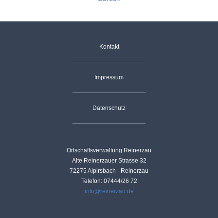
Landwirtschaft
Gastgeber
Tourismus
Sehenswürdigkeiten
Navigation
Kontakt
überspringen
Skilift
Dorfgemeinschaft
Vereine
Impressum
Skiclub
Fischergemeinschaft
Termine
Datenschutz
Christusbund
Nachrichten
Ortschaftsverwaltung Reinerzau
Alte Reinerzauer Strasse 32
72275 Alpirsbach - Reinerzau
Telefon: 07444/26 72
info@reinerzau.de