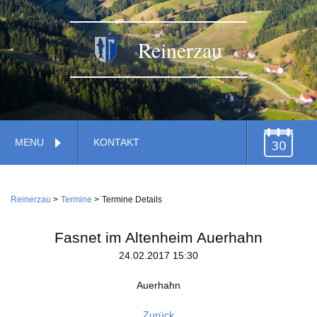
Reinerzau
Navigation
MENU
KONTAKT
überspringen
TERMINE
Navigation
Home
überspringen
Reinerzau
Termine
Termine Details
Verwaltung
Gemeinde
Fasnet im Altenheim Auerhahn
Feuerwehr
24.02.2017 15:30
Gemeindestiftung
Dienstleistungen
Wirtschaft
Auerhahn
Kirche
Handwerk
Zurück