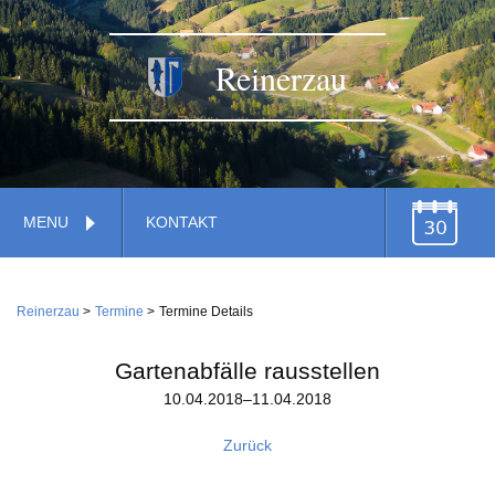
Reinerzau
Navigation
MENU
KONTAKT
überspringen
TERMINE
Navigation
Home
überspringen
Reinerzau
Termine
Termine Details
Verwaltung
Gemeinde
Gartenabfälle rausstellen
Feuerwehr
10.04.2018–11.04.2018
Gemeindestiftung
Dienstleistungen
Wirtschaft
Zurück
Kirche
Handwerk