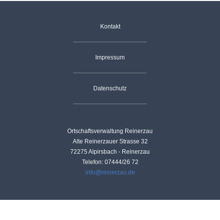
Landwirtschaft
Gastgeber
Tourismus
Navigation
Kontakt
überspringen
Sehenswürdigkeiten
Impressum
Skilift
Dorfgemeinschaft
Vereine
Skiclub
Datenschutz
Fischergemeinschaft
Termine
Christusbund
Nachrichten
Ortschaftsverwaltung Reinerzau
Alte Reinerzauer Strasse 32
72275 Alpirsbach - Reinerzau
Telefon: 07444/26 72
info@reinerzau.de