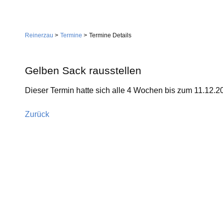
Navigation
Home
überspringen
Reinerzau
Termine
Termine Details
Gemeinde
Verwaltung
Gelben Sack rausstellen
Feuerwehr
Dieser Termin hatte sich alle 4 Wochen bis zum 11.12.2
Wirtschaft
Gemeindestiftung
Dienstleistungen
Zurück
Kirche
Handwerk
Tourismus
Landwirtschaft
Gastgeber
Sehenswürdigkeiten
Vereine
Skilift
Dorfgemeinschaft
Skiclub