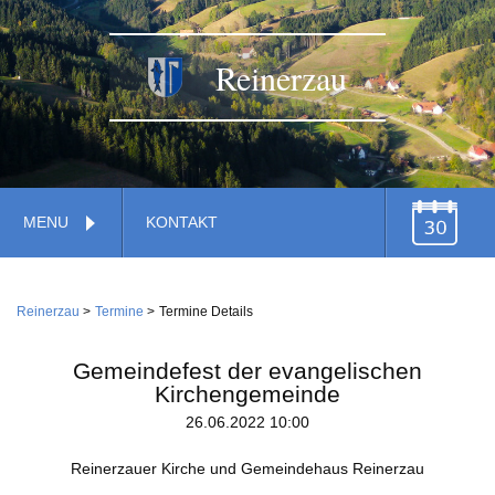
Reinerzau
Navigation
MENU
KONTAKT
überspringen
TERMINE
Navigation
Home
überspringen
Reinerzau
Termine
Termine Details
Verwaltung
Gemeinde
Gemeindefest der evangelischen
Feuerwehr
Kirchengemeinde
26.06.2022 10:00
Gemeindestiftung
Dienstleistungen
Wirtschaft
Reinerzauer Kirche und Gemeindehaus Reinerzau
Kirche
Handwerk