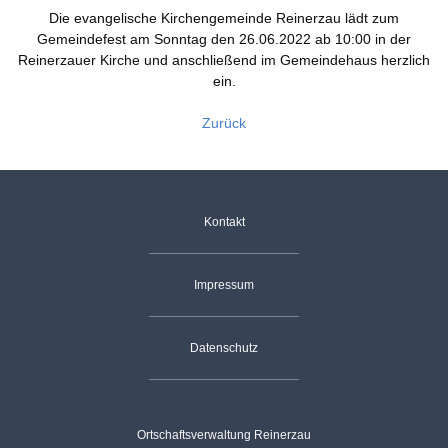
Die evangelische Kirchengemeinde Reinerzau lädt zum
Landwirtschaft
Gastgeber
Tourismus
Gemeindefest am Sonntag den 26.06.2022 ab 10:00 in der
Reinerzauer Kirche und anschließend im Gemeindehaus herzlich
Sehenswürdigkeiten
ein.
Skilift
Zurück
Dorfgemeinschaft
Vereine
Skiclub
Fischergemeinschaft
Termine
Navigation
Kontakt
überspringen
Christusbund
Nachrichten
Impressum
Datenschutz
Ortschaftsverwaltung Reinerzau