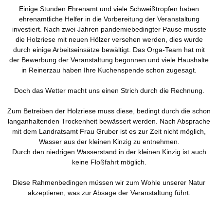
Einige Stunden Ehrenamt und viele Schweißtropfen haben
Landwirtschaft
Gastgeber
Tourismus
ehrenamtliche Helfer in die Vorbereitung der Veranstaltung
investiert. Nach zwei Jahren pandemiebedingter Pause musste
Sehenswürdigkeiten
die Holzriese mit neuen Hölzer versehen werden, dies wurde
durch einige Arbeitseinsätze bewältigt. Das Orga-Team hat mit
Skilift
der Bewerbung der Veranstaltung begonnen und viele Haushalte
Dorfgemeinschaft
Vereine
in Reinerzau haben Ihre Kuchenspende schon zugesagt.
Skiclub
Doch das Wetter macht uns einen Strich durch die Rechnung.
Fischergemeinschaft
Termine
Zum Betreiben der Holzriese muss diese, bedingt durch die schon
langanhaltenden Trockenheit bewässert werden. Nach Absprache
Christusbund
Nachrichten
mit dem Landratsamt Frau Gruber ist es zur Zeit nicht möglich,
Wasser aus der kleinen Kinzig zu entnehmen.
Durch den niedrigen Wasserstand in der kleinen Kinzig ist auch
keine Floßfahrt möglich.
Diese Rahmenbedingen müssen wir zum Wohle unserer Natur
akzeptieren, was zur Absage der Veranstaltung führt.