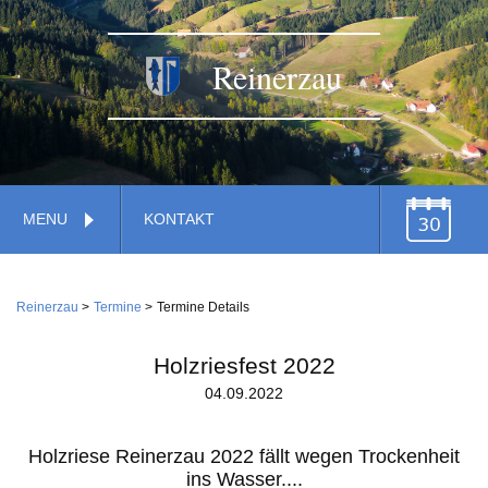
Reinerzau
Navigation
MENU
KONTAKT
überspringen
TERMINE
Navigation
Home
überspringen
Reinerzau
Termine
Termine Details
Verwaltung
Gemeinde
Holzriesfest 2022
Feuerwehr
04.09.2022
Gemeindestiftung
Dienstleistungen
Wirtschaft
Holzriese Reinerzau 2022 fällt wegen Trockenheit
Kirche
ins Wasser....
Handwerk