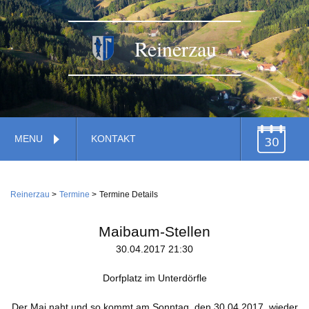
Reinerzau
Navigation
MENU
KONTAKT
überspringen
TERMINE
Navigation
Home
überspringen
Reinerzau
Termine
Termine Details
Verwaltung
Gemeinde
Maibaum-Stellen
Feuerwehr
30.04.2017 21:30
Gemeindestiftung
Dienstleistungen
Wirtschaft
Dorfplatz im Unterdörfle
Kirche
Handwerk
Der Mai naht und so kommt am Sonntag, den 30.04.2017, wieder