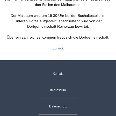
das Stellen des Maibaumes.
Landwirtschaft
Gastgeber
Tourismus
Der Maibaum wird um 19.30 Uhr bei der Bushaltestelle im
Sehenswürdigkeiten
Unteren Dörfle aufgestellt, anschließend wird von der
Dorfgemeinschaft Reinerzau bewirtet.
Skilift
Dorfgemeinschaft
Vereine
Über ein zahlreiches Kommen freut sich die Dorfgemeinschaft.
Skiclub
Zurück
Fischergemeinschaft
Termine
Christusbund
Nachrichten
Navigation
Kontakt
überspringen
Impressum
Datenschutz