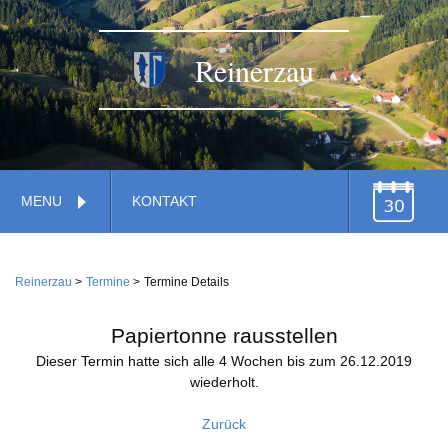
Reinerzau
Navigation
MENU
KONTAKT
überspringen
TERMINE
Navigation
Home
überspringen
Reinerzau
Termine
Termine Details
Verwaltung
Gemeinde
Papiertonne rausstellen
Feuerwehr
Dieser Termin hatte sich alle 4 Wochen bis zum 26.12.2019
wiederholt.
Gemeindestiftung
Dienstleistungen
Wirtschaft
Zurück
Kirche
Handwerk