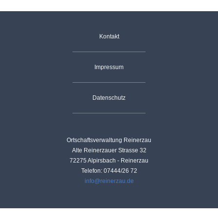
Landwirtschaft
Gastgeber
Tourismus
Navigation
Kontakt
Sehenswürdigkeiten
überspringen
Skilift
Dorfgemeinschaft
Vereine
Impressum
Skiclub
Datenschutz
Fischergemeinschaft
Termine
Christusbund
Nachrichten
Ortschaftsverwaltung Reinerzau
Alte Reinerzauer Strasse 32
72275 Alpirsbach - Reinerzau
Telefon: 07444/26 72
info@reinerzau.de