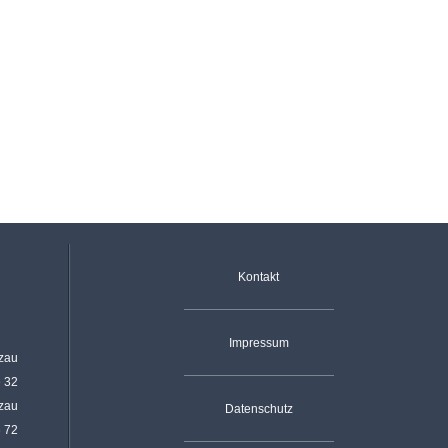
Navigation überspringen
Kontakt
Impressum
rzau
e 32
rzau
Datenschutz
6 72