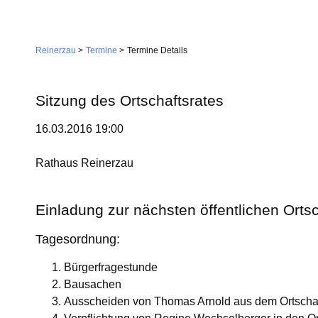
Navigation
Home
überspringen
Reinerzau
Termine
Termine Details
Gemeinde
Verwaltung
Sitzung des Ortschaftsrates
Feuerwehr
16.03.2016 19:00
Wirtschaft
Gemeindestiftung
Dienstleistungen
Rathaus Reinerzau
Kirche
Handwerk
Einladung zur nächsten öffentlichen Orts
Tourismus
Landwirtschaft
Gastgeber
Tagesordnung:
Sehenswürdigkeiten
Bürgerfragestunde
Vereine
Skilift
Dorfgemeinschaft
Bausachen
Ausscheiden von Thomas Arnold aus dem Ortschaf
Skiclub