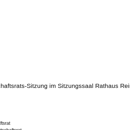
chaftsrats-Sitzung im Sitzungssaal Rathaus Re
tsrat