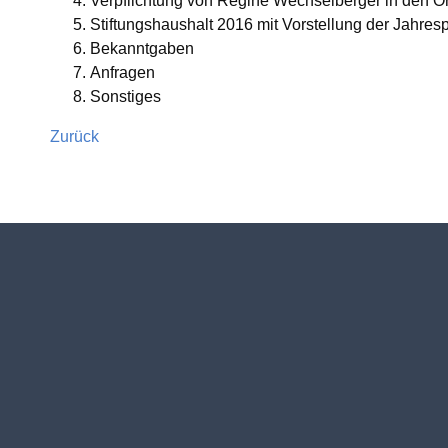
Verpflichtung von Regine Wechselberger in den Or
Stiftungshaushalt 2016 mit Vorstellung der Jahresp
Termine
Fischergemeinschaft
Bekanntgaben
Anfragen
Nachrichten
Christusbund
Sonstiges
Zurück