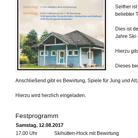
Seither is
Termine
Fischergemeinschaft
beliebter 
Nachrichten
Christusbund
Dies ist d
Jahre Ski-
Hierzu gi
Dieses beg
Anschließend gibt es Bewirtung, Spiele für Jung und Alt
Hierzu wird herzlich eingeladen.
Festprogramm
Samstag, 12.08.2017
17.00 Uhr
Skihütten-Hock mit Bewirtung