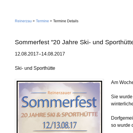
Navigation
Home
überspringen
Reinerzau
Termine
Termine Details
Gemeinde
Verwaltung
Sommerfest "20 Jahre Ski- und Sporthütt
Feuerwehr
12.08.2017–14.08.2017
Wirtschaft
Gemeindestiftung
Dienstleistungen
Ski- und Sporthütte
Kirche
Handwerk
Am Wochene
Tourismus
Landwirtschaft
Gastgeber
Sie wurde
Sehenswürdigkeiten
winterlich
Vereine
Skilift
Dorfgemeinschaft
Dorfgemei
so wurde d
Skiclub