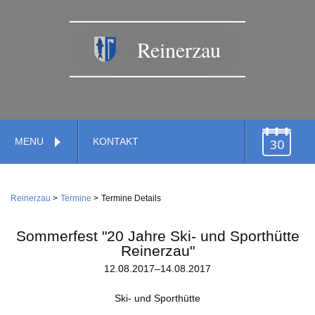
Reinerzau
Navigation
MENU
KONTAKT
überspringen
TERMINE
Navigation
Home
überspringen
Reinerzau
Termine
Termine Details
Verwaltung
Gemeinde
Sommerfest "20 Jahre Ski- und Sporthütte
Feuerwehr
Reinerzau"
12.08.2017–14.08.2017
Gemeindestiftung
Dienstleistungen
Wirtschaft
Ski- und Sporthütte
Kirche
Handwerk