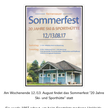
Landwirtschaft
Gastgeber
Tourismus
Sehenswürdigkeiten
Skilift
Dorfgemeinschaft
Vereine
Skiclub
Fischergemeinschaft
Termine
Christusbund
Nachrichten
Am Wochenende 12./13. August findet das Sommerfest "20 Jahre
Ski- und Sporthütte" statt
Sie wurde 1997 erbaut, um beim Sportplatz moderne Umkleide-