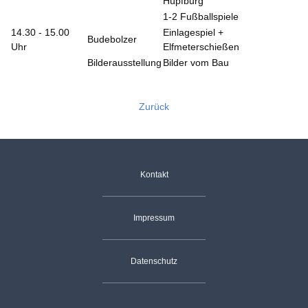
Hüpfburg
1-2 Fußballspiele
14.30 - 15.00
Einlagespiel +
Budebolzer
Uhr
Elfmeterschießen
Bilderausstellung
Bilder vom Bau
Zurück
Navigation
Kontakt
überspringen
Impressum
Datenschutz