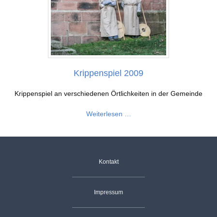
Gemeindestiftung
Kirche
Dienstleistungen
Wirtschaft
Krippenspiel 2009
Handwerk
Krippenspiel an verschiedenen Örtlichkeiten in der Gemeinde
Landwirtschaft
Gastgeber
Tourismus
Krippenspiel
Weiterlesen …
Sehenswürdigkeiten
2009
Skilift
Dorfgemeinschaft
Vereine
Navigation
Skiclub
Kontakt
überspringen
Fischergemeinschaft
Termine
Impressum
Christusbund
Nachrichten