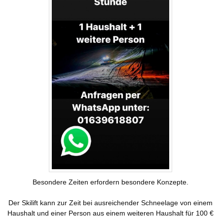
Landwirtschaft
Tourismus
Gastgeber
Sehenswürdigkeiten
Skilift
Dorfgemeinschaft
Vereine
Skiclub
Fischergemeinschaft
Termine
Besondere Zeiten erfordern besondere Konzepte.
Christusbund
Nachrichten
Der Skilift kann zur Zeit bei ausreichender Schneelage von einem
Haushalt und einer Person aus einem weiteren Haushalt für 100 €