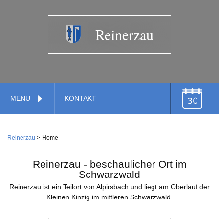
Reinerzau
Navigation
MENU
KONTAKT
überspringen
TERMINE
Navigation
Home
überspringen
Reinerzau
Home
Verwaltung
Gemeinde
Reinerzau - beschaulicher Ort im
Feuerwehr
Schwarzwald
Reinerzau ist ein Teilort von Alpirsbach und liegt am Oberlauf der
Gemeindestiftung
Dienstleistungen
Wirtschaft
Kleinen Kinzig im mittleren Schwarzwald.
Kirche
Handwerk