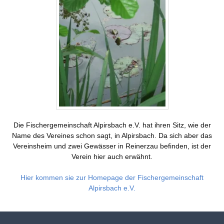
Landwirtschaft
Gastgeber
Tourismus
Sehenswürdigkeiten
Skilift
Vereine
Dorfgemeinschaft
Die Fischergemeinschaft Alpirsbach e.V. hat ihren Sitz, wie der
Skiclub
Name des Vereines schon sagt, in Alpirsbach. Da sich aber das
Vereinsheim und zwei Gewässer in Reinerzau befinden, ist der
Fischergemeinschaft
Verein hier auch erwähnt.
Christusbund
Hier kommen sie zur Homepage der Fischergemeinschaft
Alpirsbach e.V.
Termine
Nachrichten