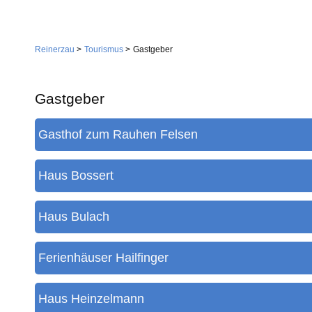
Navigation
Home
überspringen
Reinerzau
Tourismus
Gastgeber
Gemeinde
Verwaltung
Gastgeber
Feuerwehr
Gasthof zum Rauhen Felsen
Wirtschaft
Gemeindestiftung
Dienstleistungen
Haus Bossert
Kirche
Handwerk
Tourismus
Landwirtschaft
Haus Bulach
Ferienhäuser Hailfinger
Gastgeber
Haus Heinzelmann
Sehenswürdigkeiten