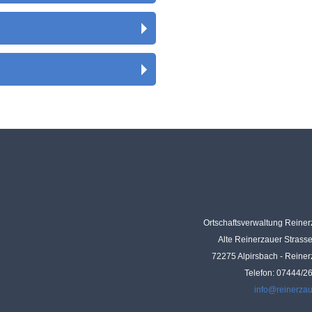
Ortschaftsverwaltung Reine
Alte Reinerzauer Strass
72275 Alpirsbach - Reine
Telefon: 07444/2
info@reinerza