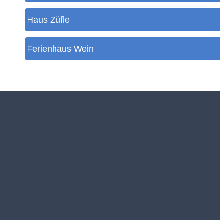
Haus Züfle
Skilift
Vereine
Dorfgemeinschaft
Ferienhaus Wein
Skiclub
Termine
Fischergemeinschaft
Nachrichten
Christusbund