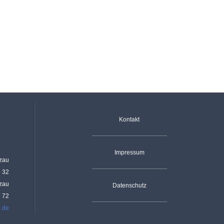
Navigation überspringen
Kontakt
Impressum
rzau
e 32
rzau
Datenschutz
6 72
u.de