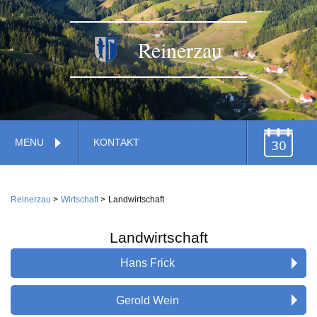
Reinerzau
Navigation
MENU
KONTAKT
überspringen
TERMINE
Navigation
Home
überspringen
Reinerzau
Wirtschaft
Landwirtschaft
Verwaltung
Gemeinde
Landwirtschaft
Feuerwehr
Hans Frick
Gemeindestiftung
Wirtschaft
Gerold Wein
Kirche