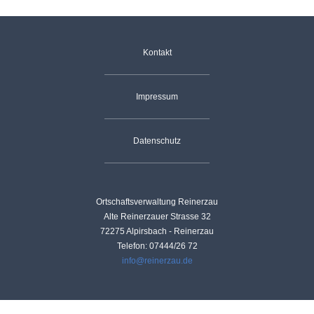
Dienstleistungen
Navigation
Kontakt
Handwerk
überspringen
Landwirtschaft
Impressum
Gastgeber
Tourismus
Datenschutz
Sehenswürdigkeiten
Skilift
Dorfgemeinschaft
Vereine
Ortschaftsverwaltung Reinerzau
Skiclub
Alte Reinerzauer Strasse 32
72275 Alpirsbach - Reinerzau
Fischergemeinschaft
Termine
Telefon: 07444/26 72
info@reinerzau.de
Christusbund
Nachrichten