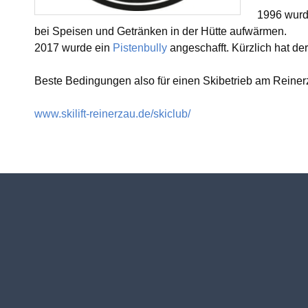
1996 wurde
Dorfgemeinschaft
bei Speisen und Getränken in der Hütte aufwärmen.
2017 wurde ein
Pistenbully
angeschafft. Kürzlich hat de
Skiclub
Beste Bedingungen also für einen Skibetrieb am Reinerz
Fischergemeinschaft
www.skilift-reinerzau.de/skiclub/
Christusbund
Termine
Nachrichten