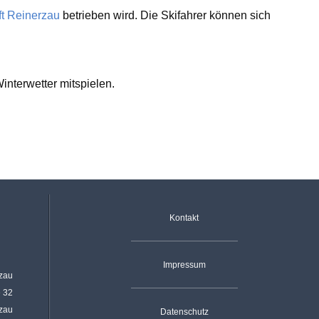
ft Reinerzau
betrieben wird. Die Skifahrer können sich
nterwetter mitspielen.
Navigation überspringen
Kontakt
Impressum
rzau
e 32
rzau
Datenschutz