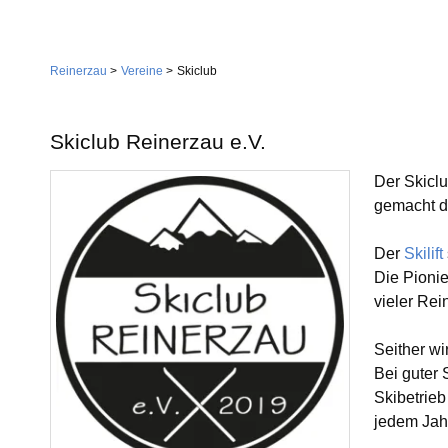
Navigation
Home
überspringen
Reinerzau
Vereine
Skiclub
Gemeinde
Verwaltung
Skiclub Reinerzau e.V.
Feuerwehr
Der Skiclu
Wirtschaft
Gemeindestiftung
Dienstleistungen
gemacht de
Kirche
Handwerk
Der
Skilift
Die Pionie
Tourismus
Landwirtschaft
Gastgeber
vieler Rei
Sehenswürdigkeiten
Seither wi
Bei guter
Vereine
Skilift
Skibetrieb
jedem Jahr