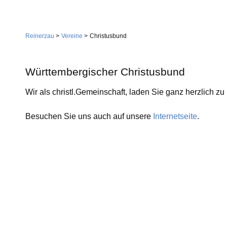
Navigation
Home
überspringen
Reinerzau
Vereine
Christusbund
Gemeinde
Verwaltung
Württembergischer Christusbund
Feuerwehr
Wir als christl.Gemeinschaft, laden Sie ganz herzlich zu 
Wirtschaft
Gemeindestiftung
Dienstleistungen
Besuchen Sie uns auch auf unsere
Internetseite
.
Kirche
Handwerk
Tourismus
Landwirtschaft
Gastgeber
Sehenswürdigkeiten
Vereine
Skilift